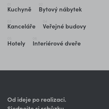
01
02
Kuchyně
Bytový nábytek
03
04
Kanceláře
Veřejné budovy
05
06
Hotely
Interiérové dveře
Od ideje po realizaci.
Sjednejte si schůzku