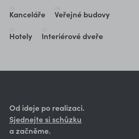
03
04
Kanceláře
Veřejné budovy
05
06
Hotely
Interiérové dveře
Od ideje po realizaci.
Sjednejte si schůzku
a začněme.