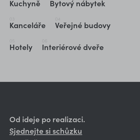
Kuchyně
Bytový nábytek
03
04
Kanceláře
Veřejné budovy
05
06
Hotely
Interiérové dveře
Od ideje po realizaci.
Sjednejte si schůzku