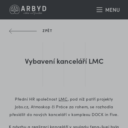
ZPĚT
Vybavení kanceláří LMC
Přední HR společnost
LMC
, pod níž patří projekty
Jobs.cz, Atmoskop či Práce za rohem, se rozhodla
přesídlit do nových kanceláří v komplexu DOCK in Five.
K návrhu a realizaci kanceláří v souladu feng-šuej byla