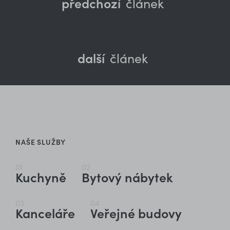
předchozí
článek
další
článek
NAŠE SLUŽBY
01
02
Kuchyně
Bytový nábytek
03
04
Kanceláře
Veřejné budovy