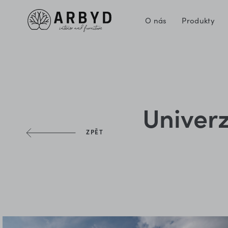
O nás
Produkty
Univerz
ZPĚT