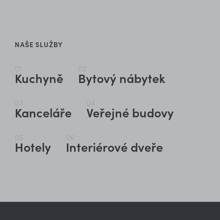
NAŠE SLUŽBY
01
02
Kuchyně
Bytový nábytek
03
04
Kanceláře
Veřejné budovy
05
06
Hotely
Interiérové dveře