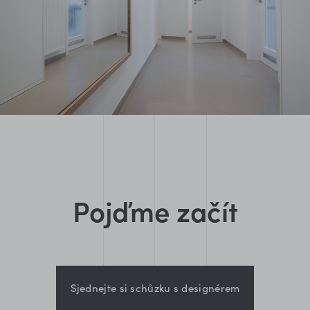
Pojďme začít
Sjednejte si schůzku s designérem