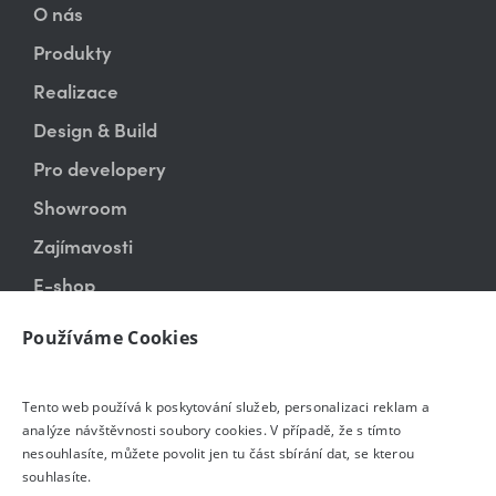
O nás
Produkty
Realizace
Design & Build
Pro developery
Showroom
Zajímavosti
E-shop
Kontakt
Používáme Cookies
Tento web používá k poskytování služeb, personalizaci reklam a
analýze návštěvnosti soubory cookies. V případě, že s tímto
nesouhlasíte, můžete povolit jen tu část sbírání dat, se kterou
souhlasíte.