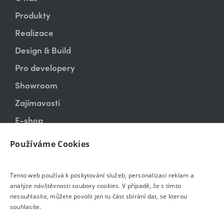
Produkty
Realizace
Design & Build
Pro developery
Showroom
Zajímavosti
E-shop
Kontakt
Používáme Cookies
Tento web používá k poskytování služeb, personalizaci reklam a
analýze návštěvnosti soubory cookies. V případě, že s tímto
nesouhlasíte, můžete povolit jen tu část sbírání dat, se kterou
souhlasíte.