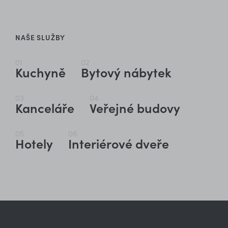
NAŠE SLUŽBY
01
02
Kuchyně
Bytový nábytek
03
04
Kanceláře
Veřejné budovy
05
06
Hotely
Interiérové dveře