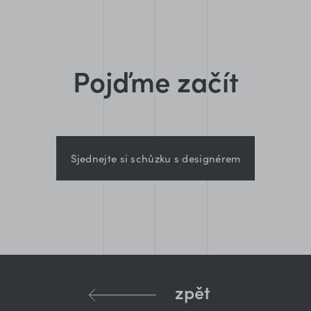
Pojďme začít
Sjednejte si schůzku s designérem
zpět