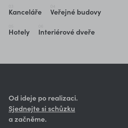
03
04
Kanceláře
Veřejné budovy
05
06
Hotely
Interiérové dveře
Od ideje po realizaci.
Sjednejte si schůzku
a začněme.