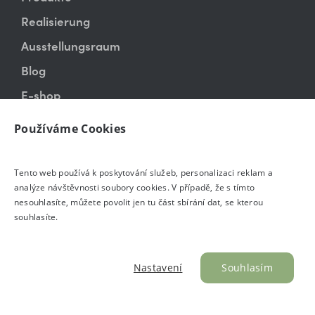
Realisierung
Ausstellungsraum
Blog
E-shop
Kontakt
Používáme Cookies
Tento web používá k poskytování služeb, personalizaci reklam a
analýze návštěvnosti soubory cookies. V případě, že s tímto
nesouhlasíte, můžete povolit jen tu část sbírání dat, se kterou
souhlasíte.
© 2026 ARBYD CZ s.r.o
Cookies
GDPR
AGB und Beschwerdeverfahren
Nastavení
Souhlasím
Designed by Red Peppers